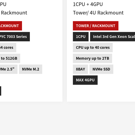
GPU
1CPU + 4GPU
U Rackmount
Tower/ 4U Rackmount
RACKMOUNT
TOWER / RACKMOUNT
PYC 7003 Series
1CPU
Intel 3rd Gen Xeon Sca
64 cores
CPU up to 40 cores
 to 512GB
Memory up to 2TB
VMe 2.5"
NVMe M.2
8BAY
NVMe SSD
MAX 4GPU