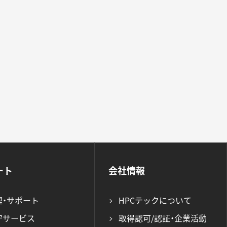
ート
会社情報
理・サポート
HPCテックについて
守サービス
取得認可/認証・企業活動